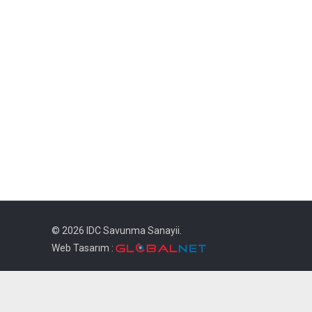
© 2026 IDC Savunma Sanayii.
Web Tasarım :