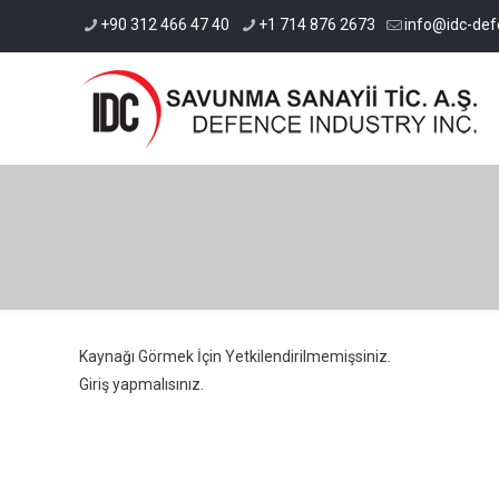
+90 312 466 47 40
+1 714 876 2673
info@idc-de
Kaynağı Görmek İçin Yetkilendirilmemişsiniz.
Giriş yapmalısınız.